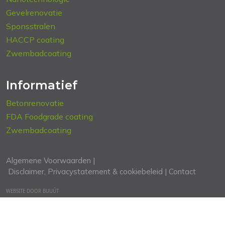
Gevelrenovatie
Sponsstralen
HACCP coating
Zwembadcoating
Informatief
Betonrenovatie
FDA Foodgrade coating
Zwembadcoating
Algemene Voorwaarden |
Disclaimer, Privacystatement & cookiebeleid |
Contact
WEBSITE DOOR BUUÚT